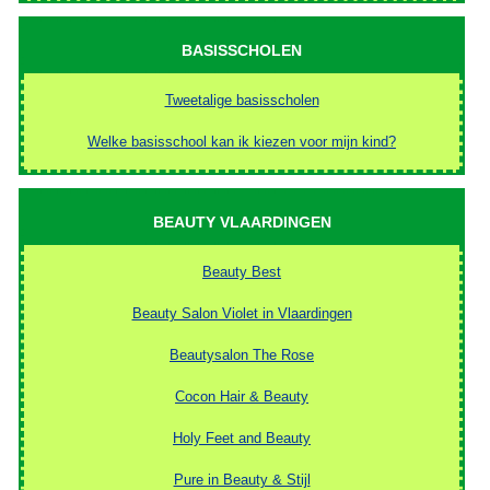
BASISSCHOLEN
Tweetalige basisscholen
Welke basisschool kan ik kiezen voor mijn kind?
BEAUTY VLAARDINGEN
Beauty Best
Beauty Salon Violet in Vlaardingen
Beautysalon The Rose
Cocon Hair & Beauty
Holy Feet and Beauty
Pure in Beauty & Stijl