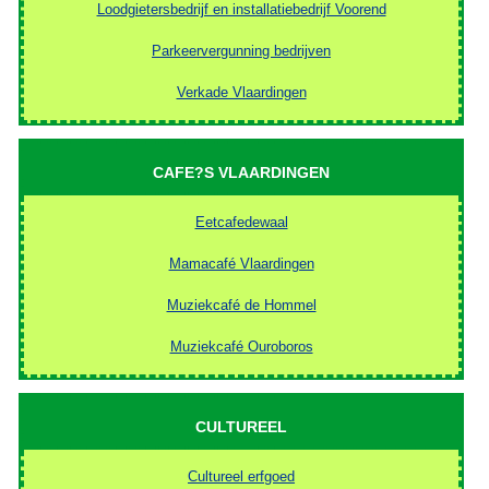
Loodgietersbedrijf en installatiebedrijf Voorend
Parkeervergunning bedrijven
Verkade Vlaardingen
CAFE?S VLAARDINGEN
Eetcafedewaal
Mamacafé Vlaardingen
Muziekcafé de Hommel
Muziekcafé Ouroboros
CULTUREEL
Cultureel erfgoed